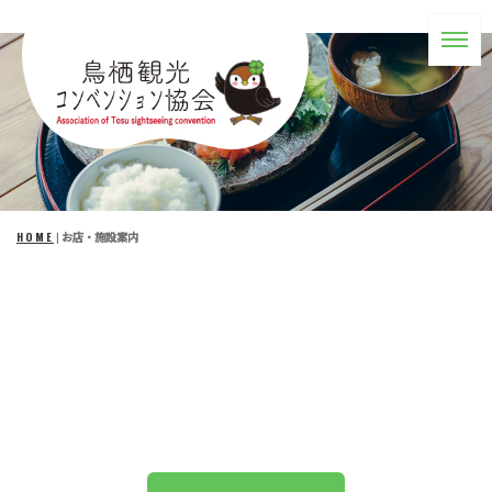
HOME
|
お店・施設案内
[!% if (image.url!="") {
%]
[!% } %]
[%title%]