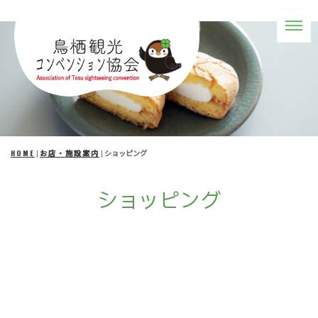
HOME
|
お店・施設案内
|
ショッピング
ショッピング
[!% if (image.url!="") {
%]
[!% } %]
[%title%]