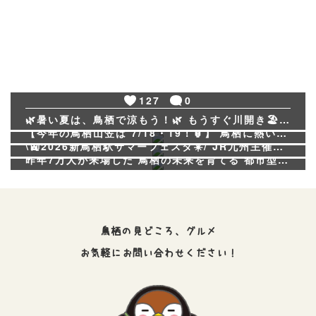
127
0
94
3
🌿暑い夏は、鳥栖で涼もう！🌿 もうすぐ川開き🏖️ そして、7月18日からはいよいよ夏休み！🌻 今回は、鳥栖で楽しめるおすすめ避暑地4選をご紹介します✨ 💧四阿屋遊泳場 💧御手洗の滝 💧沼川河川プール 💧河内河川プール 住所・開設期間・駐車場などの詳細は、動画でチェック👀✨ 今年の夏は、鳥栖の自然の中で涼しいひとときを過ごしてみませんか？😊🌿 ぜひ夏のお出かけ先の候補に、鳥栖へお越しください♪ #四阿屋遊泳場 #御手洗の滝 #沼川河川プール #河内河川プール#鳥栖観光 #夏休み #避暑地 #川遊び #鳥栖市
42
0
【今年の鳥栖山笠は 7/18・19！🏮】 鳥栖に熱い夏がやってくる！🔥 今年も「鳥栖山笠」の開催が近づいてきました！ 猛スピードで街を駆け抜ける山車の迫力と、熱い掛け声を間近で体感しませんか？地元の熱気が最高潮になる2日間です！ ぜひ今からスケジュールを空けておいてくださいね🏮✨ 📅 開催日： 7月18日（土）/ 19日（日） ⏰ 時間： 両日とも 午前10:00 〜 #鳥栖山笠 #鳥栖山笠2026 #鳥栖の夏 #佐賀イベント #夏祭り #鳥栖市 #九州の祭り #お出かけ情報 #鳥栖観光
57
0
\🚉2026新鳥栖駅サマーフェスタ☀️/ JR九州主催による「新鳥栖駅サマーフェスタ」が開催されます✨ ミニトレイン乗車体験やJR九州こども制服着用体験など、ワクワクするイベントが盛りだくさん！🚂 また、地元事業者による飲食や物品販売も行われます🍧🍻 ぜひ、ご家族やご友人と一緒に、夏の思い出づくりにお出かけしてみませんか？😊 -------------------------------------------------------- 📅 日時：6月26日（金）17:00～21:00 ※子ども向け体験は20:00まで 📍 場所：新鳥栖駅西口広場 🚉 内容：子ども向け体験コーナー（一部有料）、物品販売、 アサヒ生ビール等飲料販売 -------------------------------------------------------- #2026新鳥栖駅サマーフェスタ #新鳥栖駅 #JR九州 #アサヒビール #鳥栖
昨年7万人が来場した 鳥栖の未来を育てる 都市型共創フェス「TOSU NESTIVAL 2026」開催決定🐣 JR鳥栖駅からも見える「高さ10mの巨大メジロと5つのたまご」が配置された鳥の巣型の巨大インスタレーション「NESTOPIA（ネストピア）」 たまごの中には滑り台やボールプールなどで遊べるコンテンツが✨ また、豪華アーティストや地元ダンスチームらが盛り上げる「ネストステージ」、個性豊かな出店が集う「ネストマーケット」、Jリーグ「サガン鳥栖」やSVリーグ「SAGA久光スプリングス」と連携したスポーツ体験、企業とコラボした「ネストパーク」など、去年以上に多彩なプログラムが展開されるスペシャルイベントを2日間開催します🌟 ぜひ、会場にお越しください！ ========================================== 📅日時：2026年10月3日(土)、4日(日) 11:00～21:00 ※インスタレーション展示期間：9月26日(土)～10月4日(日) 📍会場：駅前不動産スタジアム第1駐車場（鳥栖市京町812）他 JR線 鳥栖駅 徒歩1分 入場無料！ ========================================== #TOSUNESTIVAL #トスネスティバル #鳥栖市 #佐賀県 #サガン鳥栖 #SAGA久光スプリングス
鳥栖の見どころ、グルメ
お気軽にお問い合わせください！