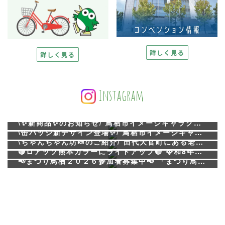
詳しく見る
詳しく見る
Instagram
32
0
18
0
\✨新商品✨のお知らせ/ 鳥栖市イメージキャラクター「とっとちゃん」のアクリルスタンドができました💚 デザインは全部で3種類🎉 飾って楽しむのはもちろん、 お土産やプレゼントにもぴったり🎁✨ ⚽ 8月8日のホーム開幕戦で販売開始！ ぜひ会場でご購入ください🤗🍀 #とっとちゃん #鳥栖市公式キャラクター #アクリルスタンド #鳥栖土産 #鳥栖
28
0
\缶バッジ新デザイン登場✨/ 鳥栖市イメージキャラクター「とっとちゃん」の新しい缶バッジができました🍀 バッグやポーチにつけたり、お土産や旅の記念にもぴったり♬ 新鳥栖駅観光案内所やサガン鳥栖ホーム戦などで販売🌼 ⚽8月8日のホーム開幕戦でも販売します！ 今回ご紹介したデザイン以外にも、さまざまなデザイン缶バッジをご用意しています✨ 皆さまのお越しをお待ちしています😊 #とっとちゃん #鳥栖市公式キャラクター #缶バッジ #ご当地グッズ #新鳥栖駅観光案内所 #鳥栖
118
0
\ちゃんちゃん坊🍬のご紹介/ 田代大官町にある老舗和菓子店、山ノ内製菓本舗✨ 職人さんがひとつひとつ丁寧に作り続ける、鳥栖の郷土銘菓「ちゃんちゃん坊」 大豆・水飴・上白糖だけで作られた、どこか懐かしく素朴な味わいが魅力です🍬 鳥栖で長く愛され続ける「ちゃんちゃん坊」 ぜひ一度、そのやさしい甘さを味わってみてください😊 新鳥栖駅観光案内所でも販売中です🚄 ------------------------------------ 📍 山ノ内製菓本舗 住所：佐賀県鳥栖市田代大官町821-1 電話番号：0942-82-2771 営業時間：9:00～19:00 定休日：水・木曜日 駐車場：あり ------------------------------------ #山ノ内製菓本舗 #ちゃんちゃん坊 #飴 #鳥栖土産 #鳥栖
55
0
🔴ロアッソ熊本カラーにライトアップ🔴 令和8年熊本地震で被災された皆さま、並びにご家族さまに心からお見舞い申し上げます。 被災地の一日も早い復旧・復興を心よりお祈り申し上げます。 駅前不動産スタジアムでは、ロアッソ熊本のクラブカラー「赤色」にライトアップを行っています。 この灯りには、被災された皆さまの安全と、一日も早い復旧・復興への願いが込められています。 想いを込めた赤い光が、少しでも復興へのエールとなりますように。 💡 駅前不動産スタジアム外周ライトアップ期間 📅 8月1日（土）～8月7日（金） 🕕 20時00分～21時30分（予定） #駅前不動産スタジアム #サガン鳥栖 #ロアッソ熊本 #熊本地震 #ライトアップ
📢まつり鳥栖２０２６参加者募集中📢 「まつり鳥栖２０２６」のステージ出演・露店出店の募集を開始しました✨ 参加をご希望の方は、募集要項をご確認のうえ、お申込みください。 ※ 詳細は、ホームページをご確認ください。 URL：http://www.tosu-kanko.jp/ 📅 募集期間：8月3日（月）～8月10日（月） 皆さまのご応募をお待ちしております💫 #まつり鳥栖2026 #まつり鳥栖 #夏祭り #鳥栖