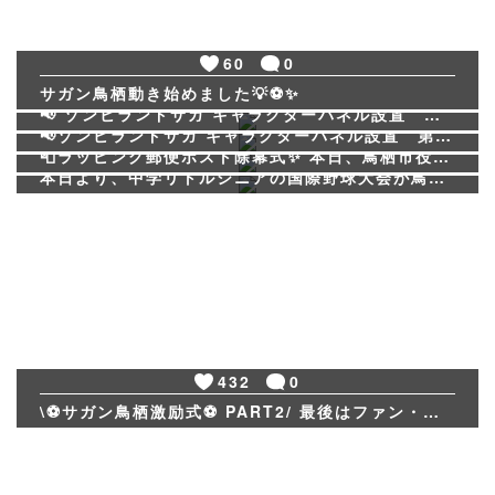
60
0
109
0
サガン鳥栖動き始めました💡⚽️✨️
65
1
📢 ゾンビランドサガ キャラクターパネル設置 第2弾✨ 県内7か所のうち、市内4か所に設置されているキャラクターパネル✨ 前編に続き、残り市内の3か所をご紹介します🎀 📍源さくら（鳥栖市役所） 📍水野愛（駅前不動産スタジアム） 📍ゆうぎり（鳥栖駅） ぜひ巡って、記念撮影をお楽しみください📸✨ 📅 設置期間：8月6日まで #鳥栖市 #サガン鳥栖 #鳥栖市民DAY #ゾンビランドサガ #源さくら #水野愛 #ゆうぎり #鳥栖市役所 #駅前不動産スタジアム #鳥栖駅
81
1
📢ゾンビランドサガ キャラクターパネル設置 第１弾✨ 『ゾンビランドサガ』のキャラクター 星川リリィが、新鳥栖駅観光案内所にご来臨...🌟 ぜひ観光案内所へお立ち寄りいただき、星川リリィと一緒に記念撮影をお楽しみください😊💕 なお、設置は8月6日までとなってまーす。急ぎましょう❣ 8月8日（土）に開催されるサガン鳥栖ホーム開幕戦「鳥栖市民DAY2026-27～光が彩るスペシャルナイト～」と、劇場版『ゾンビランドサガ ゆめぎんがパラダイス』とのコラボ企画✨ スタジアムでは『ゾンビランドサガ』とのコラボイベントやフォトスポットなども予定されています📸 ぜひスタジアムへ足を運び、ホーム開幕戦を一緒に盛り上げましょう🙌💙🩷 ▼詳しくはこちら 🏛️ 鳥栖市ホームページ https://www.city.tosu.lg.jp/soshiki/12/110401.html ⚽ サガン鳥栖公式サイト https://www.sagan-tosu.net/lp/2026-27/0808/ 🌟 劇場版『ゾンビランドサガ ゆめぎんがパラダイス』公式サイト https://zombielandsaga-movie.com/news/detail.php?id=1134474 #鳥栖市 #新鳥栖駅 #新鳥栖駅観光案内所 #サガン鳥栖 #鳥栖市民DAY #ゾンビランドサガ #星川リリィ
64
0
📮ラッピング郵便ポスト除幕式✨ 本日、鳥栖市役所前にて 「サガン鳥栖×SAGA久光スプリングス ラッピング郵便ポスト」の除幕式が行われました！ このラッピング郵便ポストは、鳥栖市とサガン鳥栖・SAGA久光スプリングスが協働で制作したもので、両チームを地域の皆さまにより身近に感じていただき、スポーツを通じた地域愛着のシンボルとして誕生しました✨ 除幕式には、🐻ぽすとーすと ⚽ウィントス 🏐ハルちゃん 🐥とっとちゃん が登場し、会場を盛り上げてくれました✨ ラッピング郵便ポストは、 📍鳥栖市役所📍鳥栖駅📍新鳥栖駅 の3か所に設置されています！ ぜひお近くにお越しの際はご覧ください😊🍀 #鳥栖市 #サガン鳥栖 #SAGA久光スプリングス #ラッピング郵便ポスト #郵便ポスト #ぽすとーすと #ウィントス #ハルちゃん #とっとちゃん #スポーツのまち
本日より、中学リトルシニアの国際野球大会が鳥栖市をメイン球場に開催されています⚾️✨️ 鳥栖市民球場にて、鳥栖・佐賀の銘菓やとっとちゃんグッズ等販売しております！ 大会名入りの記念缶バッジも販売中🪄 数に限りがありますので、ぜひお早めにお立ち寄りください😊🙌 #野球大会 #佐賀土産 #鳥栖土産 #鳥栖
432
0
\⚽サガン鳥栖激励式⚽ PART2/ 最後はファン・サポーターの皆さまとハイタッチ！😊🙌 温かい雰囲気に包まれた退場となりました✨ @sagantosu_official #サガン鳥栖 #Sagantosu #鳥栖市 #2026_27シーズン #激励式 #Jリーグ #鳥栖