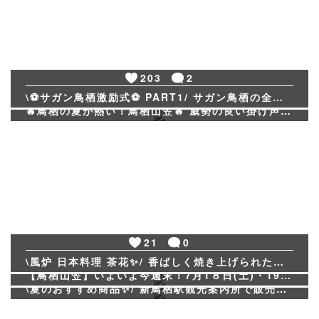
203
2
138
0
\⚽サガン鳥栖激励式⚽ PART1/ サガン鳥栖の全選手・スタッフの皆さんが鳥栖市役所を表敬訪問され、2026/27シーズン激励式が行われました！✨ 新シーズンへの期待と熱気に包まれた会場🔥 選手・スタッフの皆さんの力強い姿に、これから始まるシーズンがますます楽しみになりました😊 鳥栖のまち全体で、サガン鳥栖を応援しましょう！🔥 頑張れ！サガン鳥栖💙🩷 @sagantosu_official #サガン鳥栖 #Sagantosu #鳥栖市 #2026_27シーズン #激励式 #Jリーグ #鳥栖
🔥鳥栖の夏が熱い！鳥栖山笠🔥 威勢の良い掛け声、迫力ある山笠、そして会場を包み込む熱気…✨ まさに鳥栖の夏を感じる一日でした☀️ 鳥栖山笠は明日も開催‼️ 今日来られなかった方も、ぜひこの熱気を体感してください🤩 #山笠 #鳥栖山笠 #鳥栖 #夏祭り #鳥栖観光
21
0
161
3
\風炉 日本料理 茶花✨/ 香ばしく焼き上げられた鰻が食欲をそそる…🤤 7月26日（日）は土用の丑の日！ 栄養たっぷりの鰻で元気をチャージしませんか？💪🔥 ぜひ鳥栖で味わってみてください😋✨ ────────────────── 📍 風炉 日本料理 茶花 @fuuro_chabana.tosu 住所：佐賀県鳥栖市酒井西町789-1 ANAホリデイ・イン鳥栖 1階 TEL：0942-50-5638 営業時間 ・朝食 6:30～9:00（土日祝は9:30まで） ・ランチ 11:30～15:00（L.O.14:00） ・ディナー 17:00～21:00（L.O.20:30） 定休日：月曜日 駐車場：あり ────────────────── #鳥栖グルメ #茶花 #日本料理 #鰻 #土用の丑の日
13
0
【鳥栖山笠】いよいよ今週末！7月1８日(土)・19日(日)は「鳥栖山笠」が開催されます！ 街中に響き渡る太鼓の音と、「わっしょい！」の掛け声🎉 鳥栖の夏を熱く盛り上げる男たちの勇姿が、ついに見られます✨ 担ぎ手たちの真剣な表情と、迫力満点の山笠をぜひ間近で体感してください💁‍♂️ 両日とも鳥栖八坂神社を10時に出発し、市街地の巡行を行います。 ぜひ皆様、沿道からの熱い声援、力水をお願いします🎉 #とす山笠 #鳥栖観光 #鳥栖市 #佐賀イベント #日本の祭り #夏祭り #伝統祭り #鳥栖観光コンベンション協会 ＃鳥栖山笠振興会
\夏のおすすめ商品✨/ 新鳥栖駅観光案内所で販売しているおすすめ商品をご紹介します♬ 蔵出しめんたい本舗（鳥栖市） 🌶 めんたいサラミ 💰 756円（税込） 🔽商品紹介🔽 明太子を特殊な乾燥機でじっくりと水分調整し、さらに遠赤外線で焼き上げることで、明太子の旨みをぎゅっと凝縮✨ 歯ごたえのあるサラミやカラスミのような食感で、噛むほどに明太子の旨みとピリッとした辛みが口いっぱいに広がります😋 お酒のおつまみにはもちろん、おやつやちょっとした手土産にもおすすめ！🍻 ぜひご賞味ください😊 --------------------------------------------------- 【販売場所】 📍新鳥栖観光案内所 住所：鳥栖市原古賀町220-2（新鳥栖駅内） 営業時間：9:00～18:00（年中無休） 電話番号：0942-85-8108 --------------------------------------------------- #めんたいサラミ #明太子 #サラミ #蔵出しめんたい本舗 #鳥栖グルメ #佐賀グルメ #ご当地グルメ #鳥栖土産 #新鳥栖観光案内所